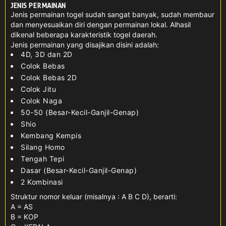
JENIS
PERMAINAN
Jenis permainan togel sudah sangat banyak, sudah membaur
dan menyesuaikan diri dengan permainan lokal. Alhasil
dikenal beberapa karakteristik togel daerah.
Jenis permainan yang disajikan disini adalah:
4D, 3D dan 2D
Colok Bebas
Colok Bebas 2D
Colok Jitu
Colok Naga
50-50 (Besar-Kecil-Ganjil-Genap)
Shio
Kembang Kempis
Silang Homo
Tengah Tepi
Dasar (Besar-Kecil-Ganjil-Genap)
2 Kombinasi
Struktur nomor keluar (misalnya : A B C D), berarti:
A = AS
B = KOP