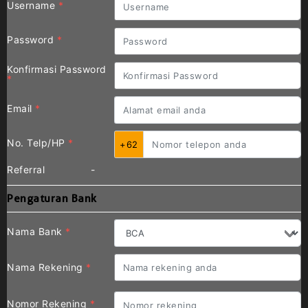
Username
*
Password
*
Konfirmasi Password
*
Email
*
No. Telp/HP
*
+62
Referral
-
Pengaturan Bank
Nama Bank
*
Nama Rekening
*
Nomor Rekening
*