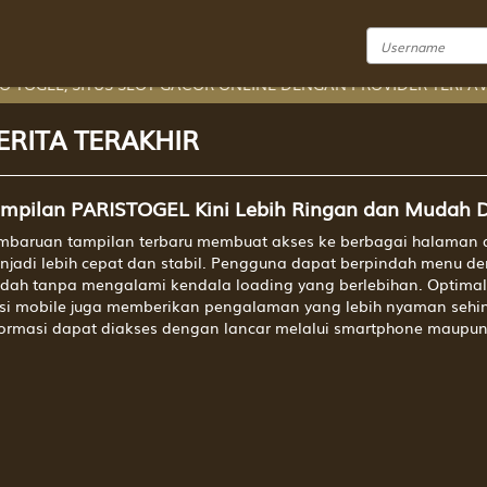
OGEL, SITUS SLOT GACOR ONLINE DENGAN PROVIDER TERFAVORI
ERITA TERAKHIR
mpilan PARISTOGEL Kini Lebih Ringan dan Mudah 
mbaruan tampilan terbaru membuat akses ke berbagai halaman 
njadi lebih cepat dan stabil. Pengguna dapat berpindah menu de
dah tanpa mengalami kendala loading yang berlebihan. Optimal
rsi mobile juga memberikan pengalaman yang lebih nyaman sehi
formasi dapat diakses dengan lancar melalui smartphone maupun